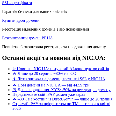
SSL-сертифікати
Гарантія безпеки для ваших клієнтів
Купити дроп-домени
Реєстрація видалених доменів з seo показниками
Безкоштовний домен .PP.UA
Повністю безкоштовна реєстрація та продовження домену
Останні акції та новини від NIC.UA:
✨ Новинка NIC.UA: потужний AI-конструктор сайтів
🔥 Лише до 20 серпня: −80% на .CO
☀️ Літня знижка на домени, хостинг і SSL у NIC.UA
🔥 Нові домени на NIC.UA — від 44,59 грн
🎁 День народження .XYZ: -50% на реєстрацію домену
Передзамовте свій .PAY домен уже зараз
🔥 –30% на хостинг із DirectAdmin — лише до 20 травня
Отримай .PAY за пріоритетом по ТМ — тільки в квітні
2026